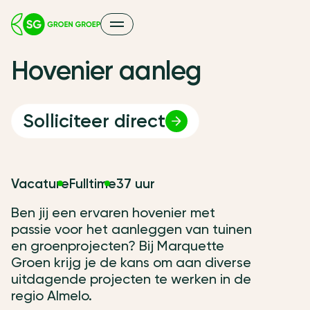
H
o
v
e
n
i
e
r
a
a
n
l
e
g
Solliciteer direct
Vacature
Fulltime
37 uur
Ben jij een ervaren hovenier met
passie voor het aanleggen van tuinen
en groenprojecten? Bij Marquette
Groen krijg je de kans om aan diverse
uitdagende projecten te werken in de
regio Almelo.