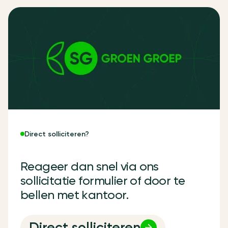
Direct solliciteren?
R
e
a
g
e
e
r
d
a
n
s
n
e
l
v
i
a
o
n
s
s
o
l
l
i
c
i
t
a
t
i
e
f
o
r
m
u
l
i
e
r
o
f
d
o
o
r
t
e
b
e
l
l
e
n
m
e
t
k
a
n
t
o
o
r
.
Direct solliciteren