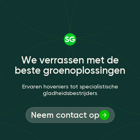
W
e
v
e
r
r
a
s
s
e
n
m
e
t
d
e
b
e
s
t
e
g
r
o
e
n
o
p
l
o
s
s
i
n
g
e
n
Ervaren hoveniers tot specialistische
gladheidsbestrijders
Neem contact op