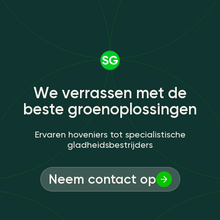
W
e
v
e
r
r
a
s
s
e
n
m
e
t
d
e
b
e
s
t
e
g
r
o
e
n
o
p
l
o
s
s
i
n
g
e
n
Ervaren hoveniers tot specialistische
gladheidsbestrijders
Neem contact op