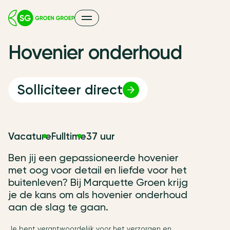
H
o
v
e
n
i
e
r
o
n
d
e
r
h
o
u
d
Solliciteer direct
Vacature
Fulltime
37 uur
Ben jij een gepassioneerde hovenier
met oog voor detail en liefde voor het
buitenleven? Bij Marquette Groen krijg
je de kans om als hovenier onderhoud
aan de slag te gaan.
Je bent verantwoordelijk voor het verzorgen en