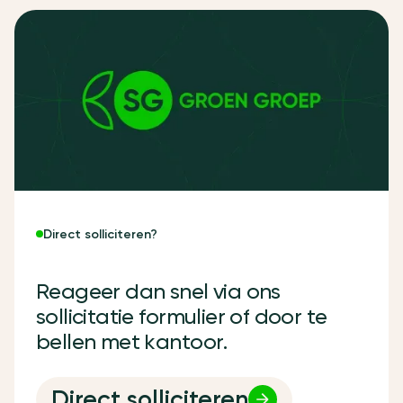
Direct solliciteren?
R
e
a
g
e
e
r
d
a
n
s
n
e
l
v
i
a
o
n
s
s
o
l
l
i
c
i
t
a
t
i
e
f
o
r
m
u
l
i
e
r
o
f
d
o
o
r
t
e
b
e
l
l
e
n
m
e
t
k
a
n
t
o
o
r
.
Direct solliciteren