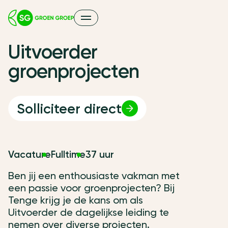
U
i
t
v
o
e
r
d
e
r
g
r
o
e
n
p
r
o
j
e
c
t
e
n
Solliciteer direct
Vacature
Fulltime
37 uur
Ben jij een enthousiaste vakman met
een passie voor groenprojecten? Bij
Tenge krijg je de kans om als
Uitvoerder de dagelijkse leiding te
nemen over diverse projecten.