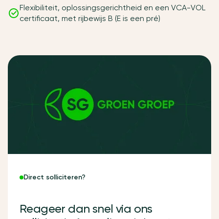
Flexibiliteit, oplossingsgerichtheid en een VCA-VOL
certificaat, met rijbewijs B (E is een pré)
Direct solliciteren?
R
e
a
g
e
e
r
d
a
n
s
n
e
l
v
i
a
o
n
s