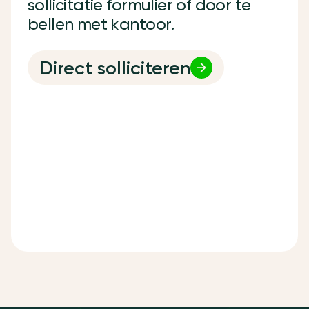
s
o
l
l
i
c
i
t
a
t
i
e
f
o
r
m
u
l
i
e
r
o
f
d
o
o
r
t
e
b
e
l
l
e
n
m
e
t
k
a
n
t
o
o
r
.
Direct solliciteren