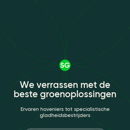
W
e
v
e
r
r
a
s
s
e
n
m
e
t
d
e
b
e
s
t
e
g
r
o
e
n
o
p
l
o
s
s
i
n
g
e
n
Ervaren hoveniers tot specialistische
gladheidsbestrijders